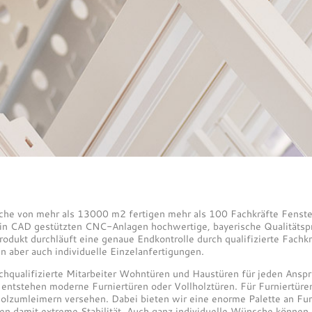
äche von mehr als 13000 m2 fertigen mehr als 100 Fachkräfte Fenste
 in CAD gestützten CNC-Anlagen hochwertige, bayerische Qualitätsp
rodukt durchläuft eine genaue Endkontrolle durch qualifizierte Fachk
 aber auch individuelle Einzelanfertigungen.
hochqualifizierte Mitarbeiter Wohntüren und Haustüren für jeden Ans
 entstehen moderne Furniertüren oder Vollholztüren. Für Furniertür
holzumleimern versehen. Dabei bieten wir eine enorme Palette an Fu
en damit extreme Stabilität. Auch ganz individuelle Wünsche können