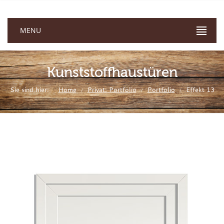
MENU
Kunststoffhaustüren
Sie sind hier:
Home
Privat: Portfolio
Portfolio
Effekt 13
/
/
/