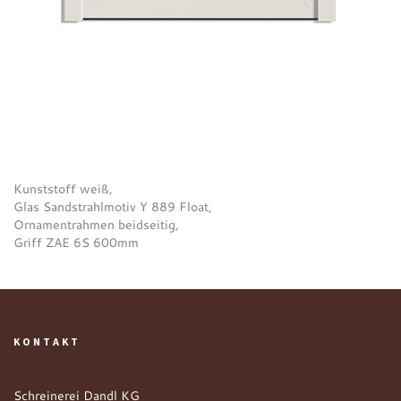
Kunststoff weiß,
Glas Sandstrahlmotiv Y 889 Float,
Ornamentrahmen beidseitig,
Griff ZAE 6S 600mm
KONTAKT
Schreinerei Dandl KG