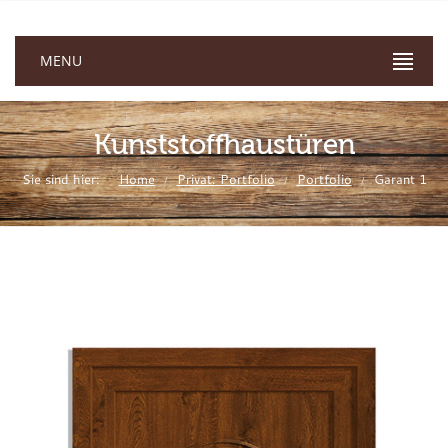
MENU
Kunststoffhaustüren
Sie sind hier:
Home
Privat: Portfolio
Portfolio
Garant 1
/
/
/