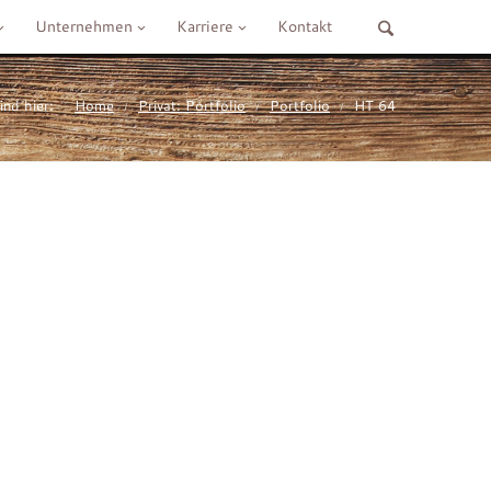
Unternehmen
Karriere
Kontakt
ind hier:
Home
Privat: Portfolio
Portfolio
HT 64
/
/
/