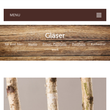
MENU
Gläser
Sie sind hier:
Home
Privat: Portfolio
Portfolio
Kathedral
/
/
/
weiß