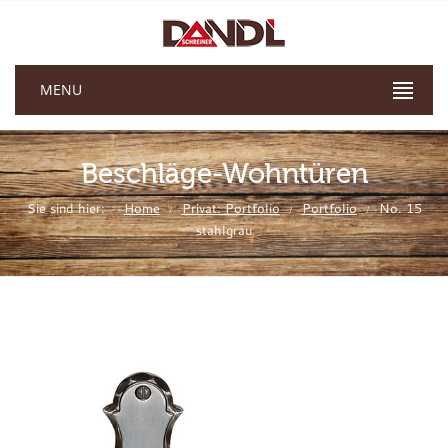
MENU
Beschläge-Wohntüren
Sie sind hier:
Home
Privat: Portfolio
Portfolio
No. 15
/
/
/
stahlgrau