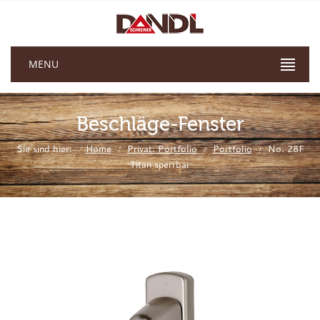
MENU
Beschläge-Fenster
Sie sind hier:
Home
Privat: Portfolio
Portfolio
No. 28F
/
/
/
Titan sperrbar