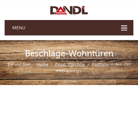
MENU
Beschläge-Wohntüren
Sie sind hier:
Home
Privat: Portfolio
Portfolio
No. 297
/
/
/
PVD schwarz