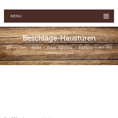
MENU
Beschläge-Haustüren
Sie sind hier:
Home
Privat: Portfolio
Portfolio
No. 351
/
/
/
schwarz passiviert