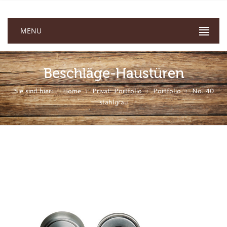
MENU
Beschläge-Haustüren
Sie sind hier:
Home
Privat: Portfolio
Portfolio
No. 40
/
/
/
stahlgrau