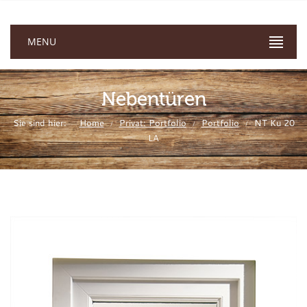
MENU
Nebentüren
Sie sind hier:
Home
Privat: Portfolio
Portfolio
NT Ku 20
/
/
/
LA