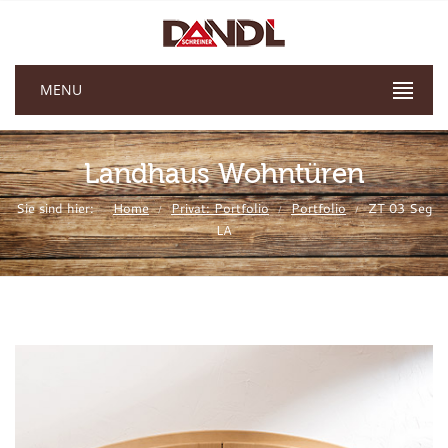
MENU
Landhaus Wohntüren
Sie sind hier:
Home
Privat: Portfolio
Portfolio
ZT 03 Seg
/
/
/
LA