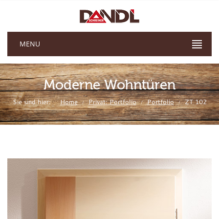
MENU
Moderne Wohntüren
Sie sind hier:
Home
Privat: Portfolio
Portfolio
ZT 102
/
/
/