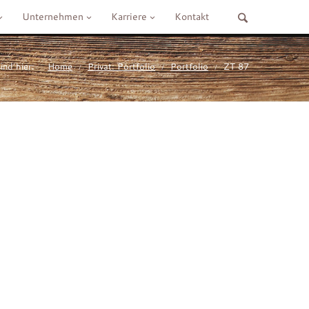
Unternehmen
Karriere
Kontakt
ind hier:
Home
Privat: Portfolio
Portfolio
ZT 87
/
/
/