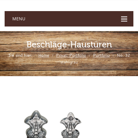
MENU
Beschläge-Haustüren
Sie sind hier:
Home
Privat: Portfolio
Portfolio
No. 32
/
/
/
stahlgrau