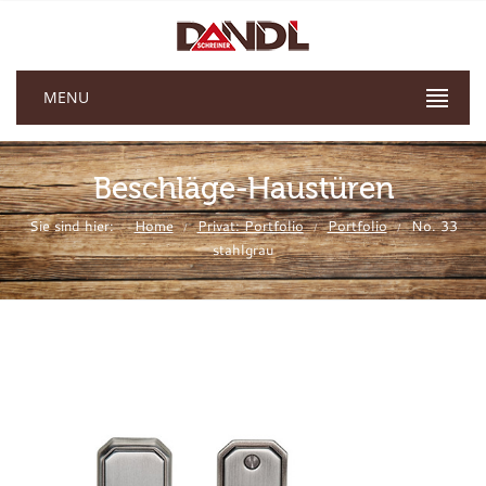
MENU
Beschläge-Haustüren
Sie sind hier:
Home
Privat: Portfolio
Portfolio
No. 33
/
/
/
stahlgrau